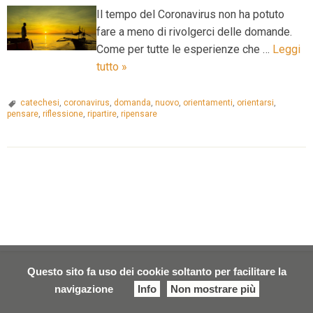
Il tempo del Coronavirus non ha potuto
fare a meno di rivolgerci delle domande.
Come per tutte le esperienze che …
Leggi
La
tutto
»
catechesi
al
catechesi
,
coronavirus
,
domanda
,
nuovo
,
orientamenti
,
orientarsi
,
pensare
,
riflessione
,
ripartire
,
ripensare
tempo
del
coronavirus:
P
spunti
di
o
riflessione
s
t
N
a
Questo sito fa uso dei cookie soltanto per facilitare la
v
navigazione
Info
Non mostrare più
i