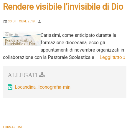
Rendere visibile l’invisibile di Dio
30 OTTOBRE 2019
Carissimi, come anticipato durante la
formazione diocesana, ecco gli
appuntamenti di novembre organizzati in
Ren
collaborazione con la Pastorale Scolastica e …
Leggi tutto
»
visi
l’inv
di
Dio
Locandina_Iconografia-min
FORMAZIONE