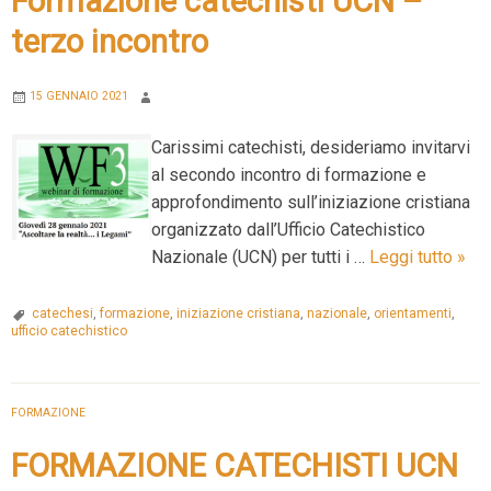
Formazione catechisti UCN –
catechist
terzo incontro
15 GENNAIO 2021
Carissimi catechisti, desideriamo invitarvi
al secondo incontro di formazione e
approfondimento sull’iniziazione cristiana
organizzato dall’Ufficio Catechistico
For
Nazionale (UCN) per tutti i …
Leggi tutto
»
cate
UCN
catechesi
,
formazione
,
iniziazione cristiana
,
nazionale
,
orientamenti
,
ufficio catechistico
–
terz
inco
FORMAZIONE
FORMAZIONE CATECHISTI UCN