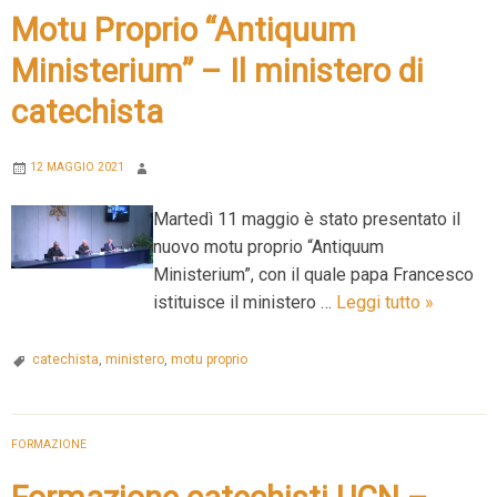
Motu Proprio “Antiquum
Ministerium” – Il ministero di
catechista
12 MAGGIO 2021
Martedì 11 maggio è stato presentato il
nuovo motu proprio “Antiquum
Ministerium”, con il quale papa Francesco
Motu
istituisce il ministero …
Leggi tutto
»
Proprio
“Antiquu
catechista
,
ministero
,
motu proprio
Minister
–
Il
FORMAZIONE
minister
di