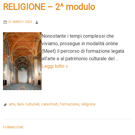
RELIGIONE – 2^ modulo
22 MARZO 2020
Nonostante i tempi complessi che
viviamo, prosegue in modalità online
(Meet) il percorso di formazione legata
all’arte e al patrimonio culturale del …
Formazione
Leggi tutto
»
online
ARTE
e
RELIGIONE
–
arte
,
beni culturiali
,
catechisti
,
formazione
,
religione
2^
modulo
FORMAZIONE