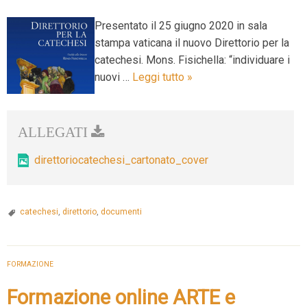
Presentato il 25 giugno 2020 in sala
stampa vaticana il nuovo Direttorio per la
catechesi. Mons. Fisichella: “individuare i
Nuovo
nuovi …
Leggi tutto
»
direttorio
per
la
catechesi:
direttoriocatechesi_cartonato_cover
abitare
la
“cultura
catechesi
,
direttorio
,
documenti
digitale”
FORMAZIONE
Formazione online ARTE e