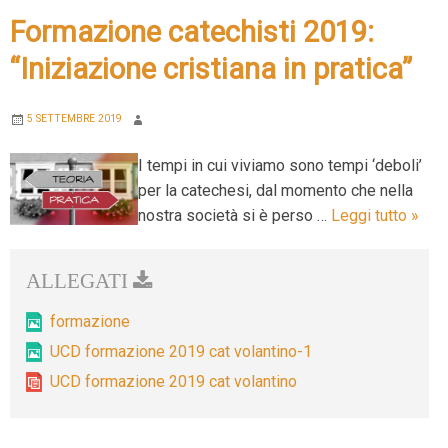
Formazione catechisti 2019:
“Iniziazione cristiana in pratica”
5 SETTEMBRE 2019
I tempi in cui viviamo sono tempi ‘deboli’
per la catechesi, dal momento che nella
Form
nostra società si è perso …
Leggi tutto
»
catec
2019
“Iniz
crist
formazione
in
UCD formazione 2019 cat volantino-1
prati
UCD formazione 2019 cat volantino