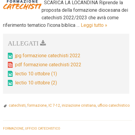
SCARICA LA LOCANDINA Riprende la
proposta della formazione diocesana dei
catechisti 2022/2023 che avrà come
FORMAZIONE
riferimento tematico l’icona biblica …
Leggi tutto
»
CATECHISTI
2022/2023:
“Perché
mi
jpg formazione catechisti 2022
cercavate?”
pdf formazione catechisti 2022
Lc
lectio 10 ottobre (1)
2,
lectio 10 ottobre (2)
49
catechisti
,
formazione
,
IC 7-12
,
iniziazione cristiana
,
ufficio catechistico
FORMAZIONE
,
UFFICIO CATECHISTICO