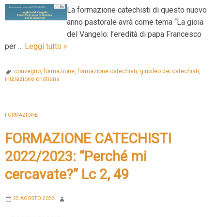
La formazione catechisti di questo nuovo
anno pastorale avrà come tema “La gioia
del Vangelo: l’eredità di papa Francesco
Formazione
per …
Leggi tutto
»
diocesana
catechisti
convegno
,
formazione
,
formazione catechisti
,
giubileo dei catechisti
,
iniziazione cristiana
2025/26
FORMAZIONE
FORMAZIONE CATECHISTI
2022/2023: “Perché mi
cercavate?” Lc 2, 49
25 AGOSTO 2022