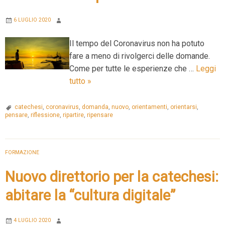
6 LUGLIO 2020
Il tempo del Coronavirus non ha potuto
fare a meno di rivolgerci delle domande.
Come per tutte le esperienze che …
Leggi
La
tutto
»
catechesi
al
catechesi
,
coronavirus
,
domanda
,
nuovo
,
orientamenti
,
orientarsi
,
pensare
,
riflessione
,
ripartire
,
ripensare
tempo
del
coronavirus:
FORMAZIONE
spunti
di
Nuovo direttorio per la catechesi:
riflessione
abitare la “cultura digitale”
4 LUGLIO 2020