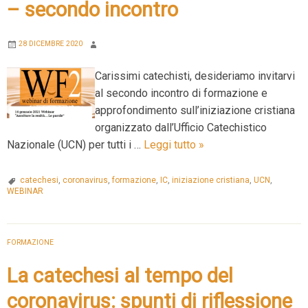
– secondo incontro
28 DICEMBRE 2020
Carissimi catechisti, desideriamo invitarvi
al secondo incontro di formazione e
approfondimento sull’iniziazione cristiana
organizzato dall’Ufficio Catechistico
FORMAZIONE
Nazionale (UCN) per tutti i …
Leggi tutto
»
CATECHISTI
UCN
catechesi
,
coronavirus
,
formazione
,
IC
,
iniziazione cristiana
,
UCN
,
WEBINAR
–
secondo
incontro
FORMAZIONE
La catechesi al tempo del
coronavirus: spunti di riflessione