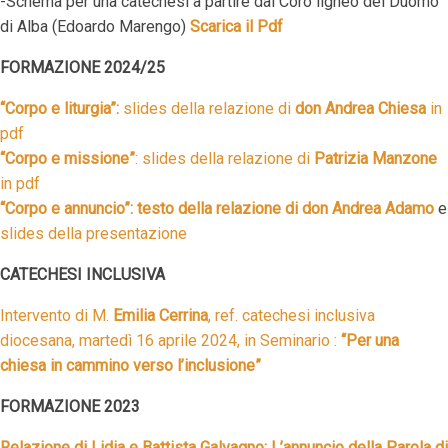
-Schema per una catechesi a partire dal Coro ligneo del Duomo
di Alba (Edoardo Marengo)
Scarica il Pdf
FORMAZIONE 2024/25
“Corpo e liturgia”:
slides della relazione di
don Andrea Chiesa
in
pdf
“Corpo e missione”
: slides della relazione di
Patrizia Manzone
in pdf
“Corpo e annuncio”: testo della relazione di don Andrea Adamo
e
slides della presentazione
CATECHESI INCLUSIVA
Intervento di M.
Emilia Cerrina
, ref. catechesi inclusiva
diocesana, martedì 16 aprile 2024, in Seminario :
“Per una
chiesa in cammino verso l’inclusione”
FORMAZIONE 2023
Relazione di Lidia e Battista Galvagno: L’annuncio della Parola di