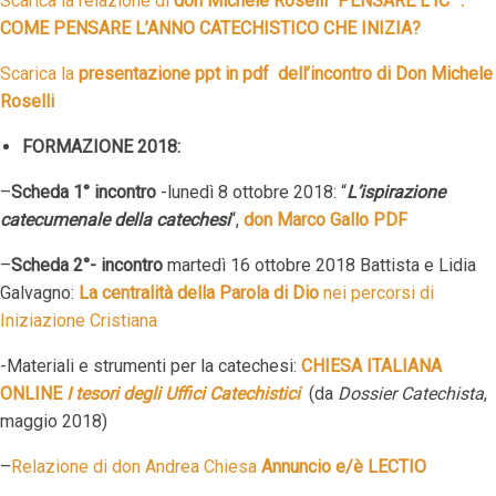
Scarica la relazione di
don Michele Roselli “PENSARE L’IC” .
COME PENSARE L’ANNO CATECHISTICO CHE INIZIA?
Scarica la
presentazione ppt in pdf dell’incontro di Don Michele
Roselli
FORMAZIONE 2018:
–
Scheda 1° incontro
-lunedì 8 ottobre 2018: “
L’ispirazione
catecumenale della catechesi
“,
don Marco Gallo
PDF
–
Scheda 2°- incontro
martedì 16 ottobre 2018 Battista e Lidia
Galvagno:
La centralità della Parola di Dio
nei percorsi di
Iniziazione Cristiana
-Materiali e strumenti per la catechesi:
CHIESA ITALIANA
ONLINE
I tesori degli Uffici Catechistici
(da
Dossier Catechista
,
maggio 2018)
–
Relazione di don Andrea Chiesa
Annuncio e/è LECTIO