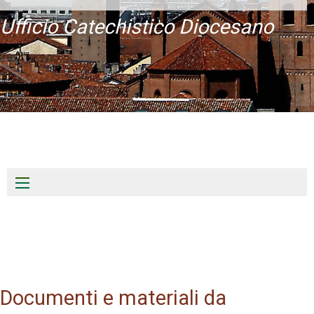
Ufficio Catechistico Diocesano
Skip
to
content
Documenti e materiali da